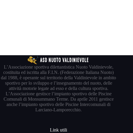
L’Associazione sportiva dilettantistica Nuoto Valdinievole,
costituita ed iscritta alla F.I.N. (Federazione Italiana Nuoto)
dal 1988, è operante sul territorio della Valdinievole in ambito
sportivo per lo sviluppo e l’insegnamento del nuoto, delle
attività motorie legate ad esso e della cultura sportiva.
L’Associazione gestisce l’impianto sportivo delle Piscine
Comunali di Monsummano Terme. Da aprile 2011 gestisce
anche l’impianto sportivo delle Piscine Intercomunali di
Larciano-Lamporecchio.
Link utili