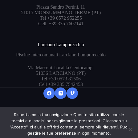
Piazza Sandro Pertini, 11
51015 MONSUMMANO TERME (PT)
Tel +39 0572 952255
Cell. +39 335 7607141
Larciano Lamporecchio
Piscine Intercomunali Larciano Lamporecchio
Via Marconi Località Centocampi
51036 LARCIANO (PT)
Tel +39 0573 81506
Cell +39 335 7542453
Rispettiamo la tua navigazione Questo sito utilizza cookie
Copyright © 2026 ASD Nuoto Valdinievole - P.Iva
tecnici e di analisi per migliorare le prestazioni. Cliccando su
01136130471
"Accetto", ci aiuti a offrirti contenuti sempre più rilevanti. Puoi
Designed with 💜 by
weopera
gestire le tue preferenze in ogni momento.