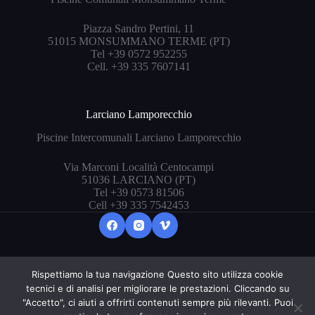
Piazza Sandro Pertini, 11
51015 MONSUMMANO TERME (PT)
Tel +39 0572 952255
Cell. +39 335 7607141
Larciano Lamporecchio
Piscine Intercomunali Larciano Lamporecchio
Via Marconi Località Centocampi
51036 LARCIANO (PT)
Tel +39 0573 81506
Cell +39 335 7542453
Rispettiamo la tua navigazione Questo sito utilizza cookie
Copyright © 2026 ASD Nuoto Valdinievole - P.Iva
tecnici e di analisi per migliorare le prestazioni. Cliccando su
01136130471
"Accetto", ci aiuti a offrirti contenuti sempre più rilevanti. Puoi
Designed with 💜 by
weopera