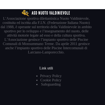
L’Associazione sportiva dilettantistica Nuoto Valdinievole,
costituita ed iscritta alla F.I.N. (Federazione Italiana Nuoto)
dal 1988, è operante sul territorio della Valdinievole in ambito
sportivo per lo sviluppo e l’insegnamento del nuoto, delle
attività motorie legate ad esso e della cultura sportiva.
L’Associazione gestisce l’impianto sportivo delle Piscine
Comunali di Monsummano Terme. Da aprile 2011 gestisce
anche l’impianto sportivo delle Piscine Intercomunali di
Larciano-Lamporecchio.
Link utili
Privacy Policy
Cookie Policy
Safeguarding