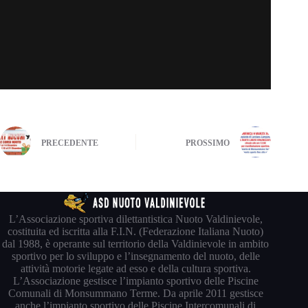
PRECEDENTE
PROSSIMO
L’Associazione sportiva dilettantistica Nuoto Valdinievole,
costituita ed iscritta alla F.I.N. (Federazione Italiana Nuoto)
dal 1988, è operante sul territorio della Valdinievole in ambito
sportivo per lo sviluppo e l’insegnamento del nuoto, delle
attività motorie legate ad esso e della cultura sportiva.
L’Associazione gestisce l’impianto sportivo delle Piscine
Comunali di Monsummano Terme. Da aprile 2011 gestisce
anche l’impianto sportivo delle Piscine Intercomunali di